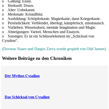
o Gattung: Enaiy.
o Herkunft: Druos.
o Alter: Unbekannt.
o Merkmale: Kristallblut.
o Ausbildung: Schöpferkaste, Magierkaste, dann Kriegerkaste.
o Persönlichkeit: Verblendet, überlegt, kämpferisch, misstrauisch.
o Vorlieben: Wissensdurst, mentale Imagination und Magie.
o Abneigungen: Vartori, Menschen und Enaiyen.
o Sonstiges: Er ist ein Schlüsselelement im „Schicksal von
Cysalion“.
(Dovaras Naaro und Dargos Zarva wurde gespielt von Olaf Jansen)
Weitere Beiträge zu den Chroniken
Der Mythos Cysalion
Das Schicksal von Cysalion