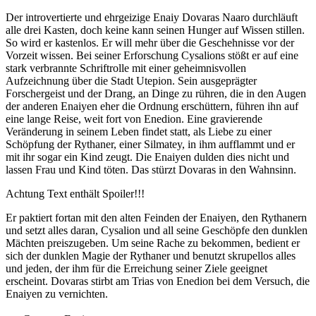
Der introvertierte und ehrgeizige Enaiy Dovaras Naaro durchläuft
alle drei Kasten, doch keine kann seinen Hunger auf Wissen stillen.
So wird er kastenlos. Er will mehr über die Geschehnisse vor der
Vorzeit wissen. Bei seiner Erforschung Cysalions stößt er auf eine
stark verbrannte Schriftrolle mit einer geheimnisvollen
Aufzeichnung über die Stadt Utepion. Sein ausgeprägter
Forschergeist und der Drang, an Dinge zu rühren, die in den Augen
der anderen Enaiyen eher die Ordnung erschüttern, führen ihn auf
eine lange Reise, weit fort von Enedion. Eine gravierende
Veränderung in seinem Leben findet statt, als Liebe zu einer
Schöpfung der Rythaner, einer Silmatey, in ihm aufflammt und er
mit ihr sogar ein Kind zeugt. Die Enaiyen dulden dies nicht und
lassen Frau und Kind töten. Das stürzt Dovaras in den Wahnsinn.
Achtung Text enthält Spoiler!!!
Er paktiert fortan mit den alten Feinden der Enaiyen, den Rythanern
und setzt alles daran, Cysalion und all seine Geschöpfe den dunklen
Mächten preiszugeben. Um seine Rache zu bekommen, bedient er
sich der dunklen Magie der Rythaner und benutzt skrupellos alles
und jeden, der ihm für die Erreichung seiner Ziele geeignet
erscheint. Dovaras stirbt am Trias von Enedion bei dem Versuch, die
Enaiyen zu vernichten.