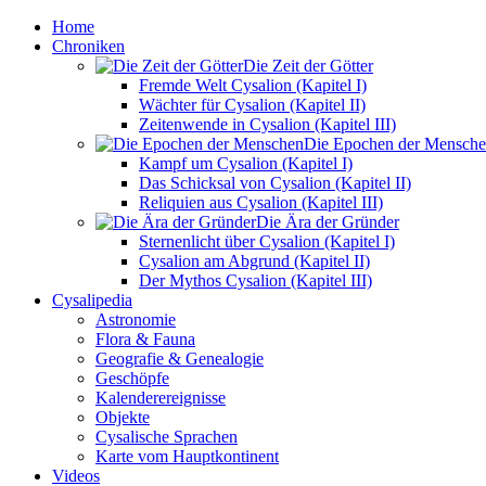
Home
Chroniken
Die Zeit der Götter
Fremde Welt Cysalion (Kapitel I)
Wächter für Cysalion (Kapitel II)
Zeitenwende in Cysalion (Kapitel III)
Die Epochen der Mensch
Kampf um Cysalion (Kapitel I)
Das Schicksal von Cysalion (Kapitel II)
Reliquien aus Cysalion (Kapitel III)
Die Ära der Gründer
Sternenlicht über Cysalion (Kapitel I)
Cysalion am Abgrund (Kapitel II)
Der Mythos Cysalion (Kapitel III)
Cysalipedia
Astronomie
Flora & Fauna
Geografie & Genealogie
Geschöpfe
Kalenderereignisse
Objekte
Cysalische Sprachen
Karte vom Hauptkontinent
Videos